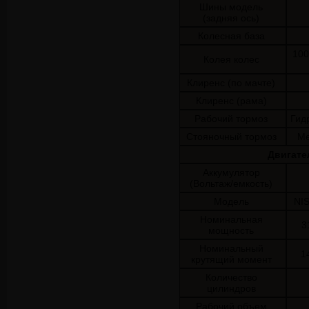
Шины модель
(задняя ось)
Колесная база
100
Колея колес
Клиренс (по мачте)
Клиренс (рама)
Рабочий тормоз
Гид
Стояночный тормоз
Ме
Двигате
Аккумулятор
(Вольтаж/емкость)
Модель
NIS
Номинальная
3
мощность
Номинальный
1
крутящий момент
Количество
цилиндров
Рабочий объем