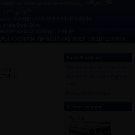
00
00
 работы: понедельник—пятница, с 8
до 17
00
00
с 12
до 13
ная: 8 (39161) 2-98-99,8 (913) 170-05-36
l: priem@ws124.ru
диспетчерской: 8 (39161) 2-99-91
РЫ И УСЛУГИ
ЛИЧНЫЙ КАБИНЕТ
СПЕЦТЕХНИКА
Личный кабинет
Абонента частного сектора
СКИЕ
Абонента многоквартирного
СТИКИ
дома
Юридического лица
Каталог товаров
Трубы