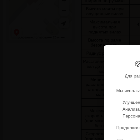
Ширина погрузчика
Высота мачты при
опущенных вилах
Максимальная
4
высота при
поднятых вилах
Высота по раме
безопасности
Радиус разворота

Расстояние от упора
вил до переднего
моста
Для ра
Минимальное
расстояние между
стеллажами для
Мы использ
маневра
Улучшен
Характери
Анализа
Максимальная
Персона
скорость движения
(при макс. загрузке/
без груза)
Продолжая 
Скорость подъема
(при макс. загрузке/