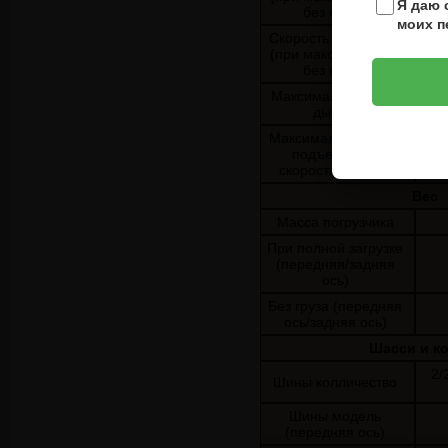
Я даю 
без груза)
моих п
Скорость опускания
(при макс. загрузке/
без груза)
Максимальная тяга
дышла
Максимальный угол
подъема при
скорости 1.6 км/ч
Вес
Масса погрузчика
При полной загрузке
(передняя/задняя
ось)
Без груза (передняя
ось/задняя ось)
Шасси и к
2/
Шины колличество
Шины модель
(передняя ось)