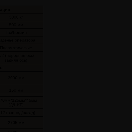
ация
3000 кг
500 мм
Газ/Бензин
иденье оператора
Пневматические
/2 (передняя ось/
задняя ось)
ты
3000 мм
150 мм
070мм*125мм*45мм
(Д*Ш*Т)
/12 (вперед/назад)
2705 мм