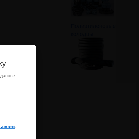
Полиэтиленовые
колодцы
ку
 данных
ьности
.