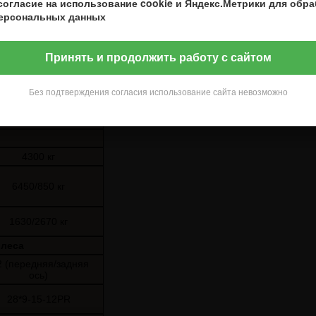
согласие на использование cookie и Яндекс.Метрики для обр
ерсональных данных
450/450 мм/сек
Принять и продолжить работу с сайтом
1300/1000 кг
Без подтверждения согласия использование сайта невозможно
17/20 %
4300 кг
6450/850 кг
1630/2670 кг
олеса
2 (передняя/задняя
ось)
28*9-15-12PR