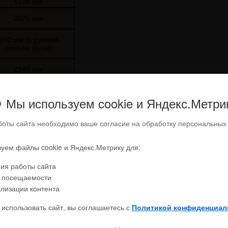
1225 мм
2075 мм
250 мм (с рамкой-
упором груза)
2140 мм
2445 мм
 Мы используем cookie и Яндекс.Метри
480 мм
боты сайта необходимо ваше согласие на обработку персональных
2925 мм
уем файлы cookie и Яндекс.Метрику для:
ия работы сайта
стики
 посещаемости
лизации контента
18/19.5 км/ч
использовать сайт, вы соглашаетесь с
Политикой конфиденциал
450/500 мм/сек