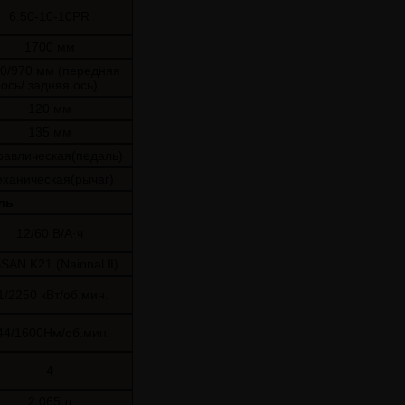
6.50-10-10PR
1700 мм
0/970 мм (передняя
ось/ задняя ось)
120 мм
135 мм
равлическая(педаль)
ханическая(рычаг)
ль
12/60 В/А·ч
SAN K21 (Naional Ⅱ)
1/2250 кВт/об.мин.
44/1600Нм/об.мин.
4
2,065 л