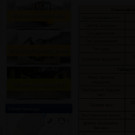
Классифик
Вилочные погрузчики
Грузоподъемность
Центр загрузки
Тип двигателя
Тип управления
С
Тип шин
Экскаватор-погрузчик
Экскаватор-погрузчик
2
Колесная формула
Габари
Макс. высота
подъема
Мини-экскаватор
Мини-экскаватор
Свободный подъем
вил
1
Размер вил
Схема проезда
Угол наклона мачты
6
Длина погрузчика
без вил