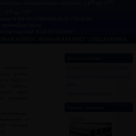
00
00
 работы: понедельник—пятница, с 8
до 17
00
00
с 12
до 13
ная: 8 (39161) 2-98-99,8 (913) 170-05-36
l: priem@ws124.ru
диспетчерской: 8 (39161) 2-99-91
РЫ И УСЛУГИ
ЛИЧНЫЙ КАБИНЕТ
СПЕЦТЕХНИКА
Личный кабинет
Абонента частного сектора
 километрах
рного хребта.
Абонента многоквартирного
ость. Канск —
дома
ого района,
ского края.
Юридического лица
сно переписи
Каталог товаров
анализации,
Трубы
населения и
УП «Канский
»).