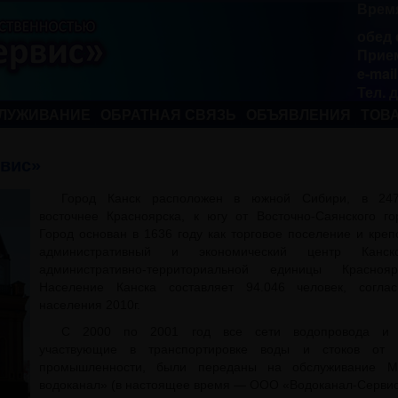
Время
обед 
Прием
e-mai
Тел. 
ЛУЖИВАНИЕ
ОБРАТНАЯ СВЯЗЬ
ОБЪЯВЛЕНИЯ
ТОВА
вис»
Город Канск расположен в южной Сибири, в 247
восточнее Красноярска, к югу от Восточно-Саянского го
Город основан в 1636 году как торговое поселение и креп
административный и экономический центр Канск
административно-территориальной единицы Краснояр
Население Канска составляет 94.046 человек, согла
населения 2010г.
С 2000 по 2001 год все сети водопровода и к
участвующие в транспортировке воды и стоков от 
промышленности, были переданы на обслуживание М
водоканал» (в настоящее время — ООО «Водоканал-Сервис