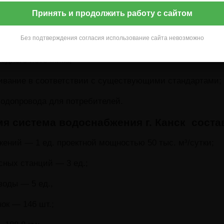
я и промышленности, находятся на обслуживании ООО «Водоканал 
Принять и продолжить работу с сайтом
 города включает следующие стадии 
Без подтверждения согласия использование сайта невозможно
го цикла:
одного источника;
живание в соответствии с существующими стандартами;
водопровода для потребителей.
мя система водоснабжения г.
Канск
состав
ений — 1 ед. проектной мощностью 50 тыс. м³/сутки;
сных станций — 3 ед.;
воды — 5 ед.,
ок — 146 шт.;