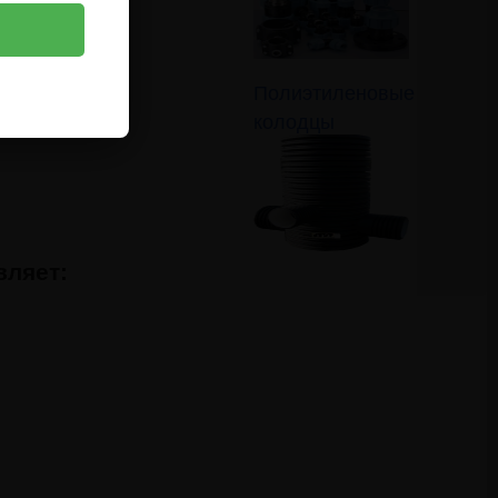
– Сервис».
единого
Полиэтиленовые
колодцы
ляет: