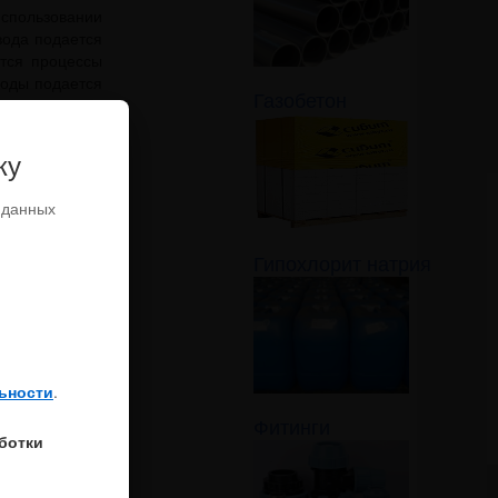
спользовании
вода подается
ются процессы
воды подается
Газобетон
распределение
водопроводных
од поделен на
ку
 данных
Гипохлорит натрия
ьности
.
Фитинги
аботки
анспортировке