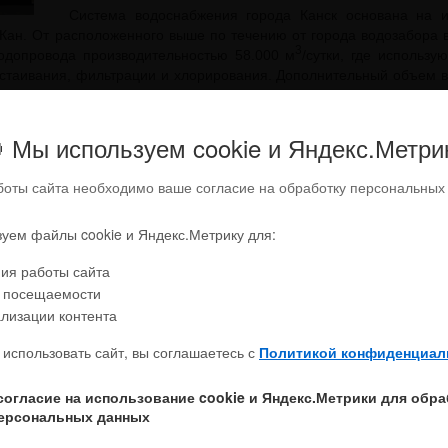
Система водоснабжения города Канск основана на и
 Кан. От расположенного выше по течению от города водозабора 
3
одопровода производительностью 58.000 м
/сутки, где использу
тстаивания, фильтрации и хлорирования. Дополнительный объем 
ного на левом берегу реки Кан (водозабора о. Восточный).Водо
насосов насосной станции второго подъема, расположенной на 
осной станции третьего подъема и водозабора о. Восточный.
Гор
 Мы используем cookie и Яндекс.Метри
бжения используется частично очищенная
боты сайта необходимо ваше согласие на обработку персональных
ан ниже по течению от города. Горячая вода
нерго, и подается Канским городским
уем файлы cookie и Яндекс.Метрику для:
ектрических сетей.
ия работы сайта
ышленные сточные воды собираются двумя
 посещаемости
 и подаются на канализационные очистные
лизации контента
екторов состоит из неоправданно сложной
ных коллекторов, а также большого числа
использовать сайт, вы соглашаетесь с
Политикой конфиденциал
станций. Сточные воды проходят первичную
ую) очистку на канализационных очистных
ельностью 68.000 м3/сутки, после чего
согласие на использование cookie и Яндекс.Метрики для обр
ерсональных данных
ее время все сети водопровода и канализации, участвующие в тр