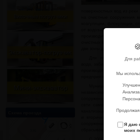
поверхностных вод из реки
Вилочные погрузчики
на очистные сооружения в
коагуляции, флокуляции, о
от водозабора, расположен
производится посредством 
очистных сооружениях, нас

две зоны давления.
Экскаватор-погрузчик
Для горячего водосна
Для ра
вода, забираемая из реки К
производится ТЭЦ Красэ
Мы использ
предприятием тепловых и эл
Улучшен
Муниципальные и пром
Мини-экскаватор
Анализа
независимыми бассейнами
Персона
сооружения. Система колл
сети самотечных и напор
Продолжая 
канализационных насосных 
Схема проезда
и вторичную (биологическ
сооружениях производит
Я даю 
моих п
сбрасываются в реку Кан.
С 2006 года по настоящ