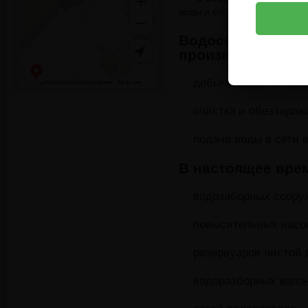
воды и стоков от населени
Водоснабжение
производственно
добыча воды из прир
очистка и обеззара
подача воды в сети 
В настоящее вре
водозаборных сооруж
повысительных насо
резервуаров чистой 
водоразборных колон