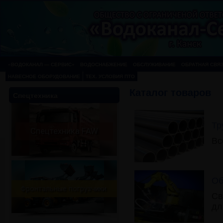
«ВОДОКАНАЛ — СЕРВИС»
ВОДОСНАБЖЕНИЕ
ОБСЛУЖИВАНИЕ
ОБРАТНАЯ СВЯ
НАВЕСНОЕ ОБОРУДОВАНИЕ
ТЕХ. УСЛОВИЯ ПТО
Каталог товаров
Спецтехника
Тр
Спецтехника FAW
Спецтехника FAW
Вс
Об
Фронтальные погрузчики
Св
дл