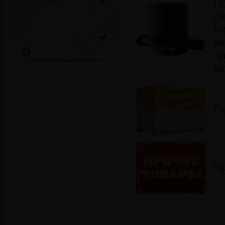
П
се
л
ка
п
ка
Га
П