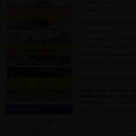
индивидуальному подхо
сложности в соответств
Вилочные погрузчики
Преимущества полиэтил
-Герметичность;
-Длительный срок служ
-Легкость конструкции;
Экскаватор-погрузчик
-Высокая коррозионная 
-Простота обслуживани
Брошюра по полиэтил
Мини-экскаватор
Если вы хотите п
необходимо связа
телефону
+7-913-17
Схема проезда
Инс
кам