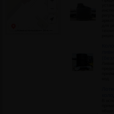
Предн
устан
инспе
регул
армат
для р
техни
решен
Кол
лив
(без
Ливне
предн
приём
вод.
Лотк
коло
В осн
приме
общес