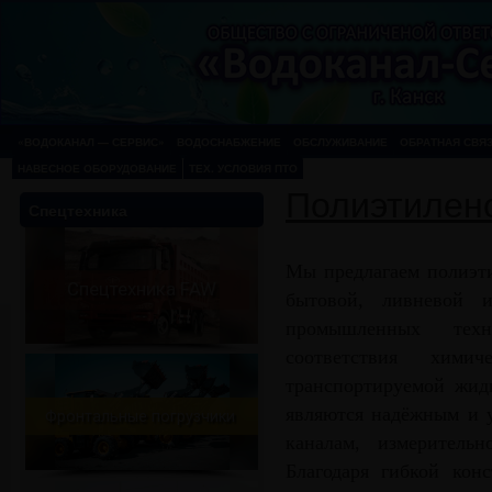
«ВОДОКАНАЛ — СЕРВИС»
ВОДОСНАБЖЕНИЕ
ОБСЛУЖИВАНИЕ
ОБРАТНАЯ СВЯ
НАВЕСНОЕ ОБОРУДОВАНИЕ
ТЕХ. УСЛОВИЯ ПТО
Полиэтилен
Спецтехника
Мы предлагаем полиэти
Спецтехника FAW
Спецтехника FAW
бытовой, ливневой 
промышленных техн
соответствия химич
транспортируемой жид
являются надёжным и 
Фронтальные погрузчики
каналам, измерительн
Благодаря гибкой кон